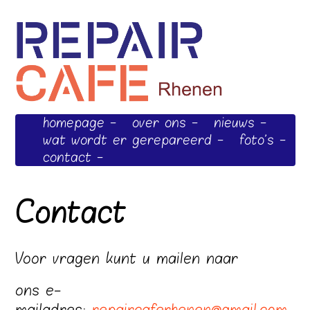
homepage
over ons
nieuws
wat wordt er gerepareerd
foto's
contact
Contact
Voor vragen kunt u mailen naar
ons e-
mailadres:
repaircaferhenen@gmail.com